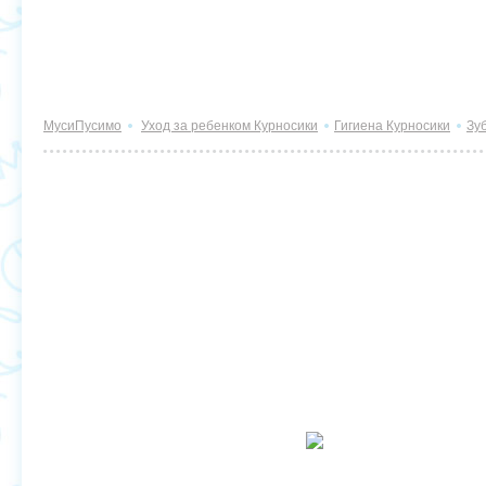
МусиПусимо
Уход за ребенком Курносики
Гигиена Курносики
Зу