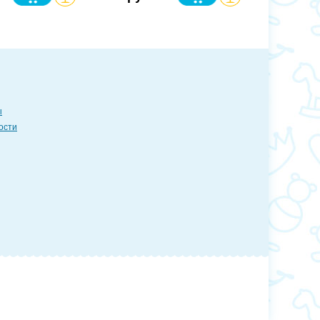
ы
ости