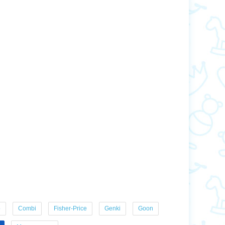
o
Combi
Fisher-Price
Genki
Goon