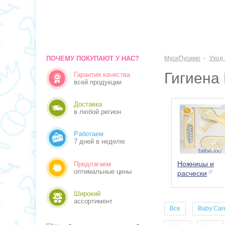
ПОЧЕМУ ПОКУПАЮТ У НАС?
МусиПусимо
Уход
Гигиена
Гарантия качества
всей продукции
Доставка
в любой регион
Работаем
7 дней в неделю
Ножницы и
Предлагаем
оптимальные цены
расчески
37
Широкий
ассортимент
Все
Baby Car