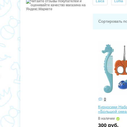
Laica
Luma
Сортировать п
0
Курносики Наб
«Большой океа
В наличии
300 руб.