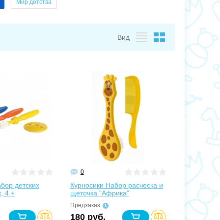
Мир детства
Вид
0
бор детских
Курносики Набор расческа и
, 4 +
щеточка "Африка"
Предзаказ
180 руб.