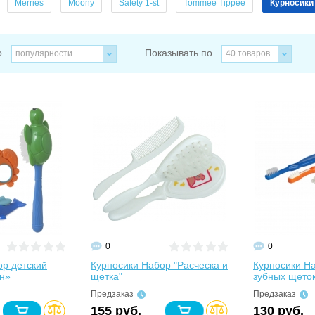
Merries
Moony
Safety 1-st
Tommee Tippee
Курносики
о
Показывать по
популярности
40 товаров
0
0
ор детский
Курносики Набор "Расческа и
Курносики На
н»
щетка"
зубных щеток
Предзаказ
Предзаказ
155 руб.
130 руб.