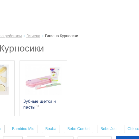
 за ребенком
Гигиена
Гигиена Курносики
 Курносики
Зубные щетки и
пасты
18
e
Bambino Mio
Beaba
Bebe Confort
Bebe Jou
Chicc