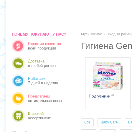
ПОЧЕМУ ПОКУПАЮТ У НАС?
МусиПусимо
Уход за ребен
Гигиена Gen
Гарантия качества
всей продукции
Доставка
в любой регион
Работаем
7 дней в неделю
Подгузники
49
Предлагаем
оптимальные цены
Широкий
ассортимент
Все
Baby Care
B