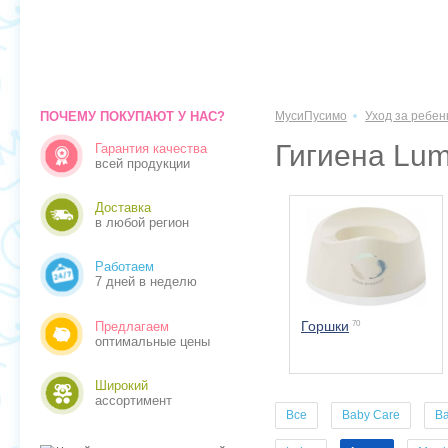
ПОЧЕМУ ПОКУПАЮТ У НАС?
МусиПусимо
Уход за ребен
Гигиена Lu
Гарантия качества
всей продукции
Доставка
в любой регион
Работаем
7 дней в неделю
Горшки
70
Предлагаем
оптимальные цены
Широкий
ассортимент
Все
Baby Care
B