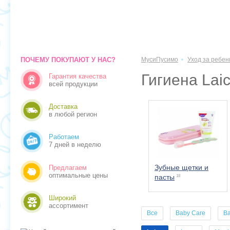
ПОЧЕМУ ПОКУПАЮТ У НАС?
МусиПусимо
Уход за ребен
Гигиена Lai
Гарантия качества
всей продукции
Доставка
в любой регион
Работаем
7 дней в неделю
Зубные щетки и
Предлагаем
оптимальные цены
пасты
18
Широкий
ассортимент
Все
Baby Care
B